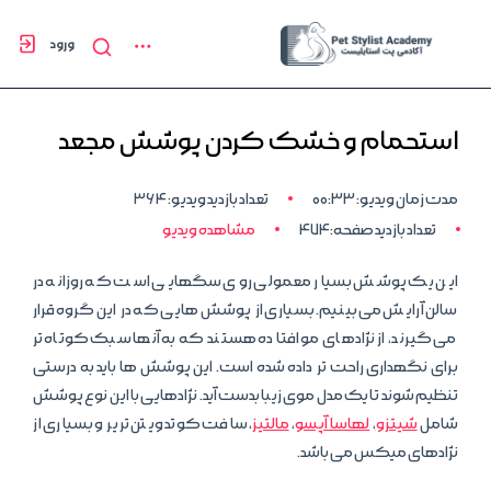
ورود
استحمام و خشک کردن پوشش مجعد
مدت زمان ویدیو: 00:33
تعداد بازدید ویدیو: 364
تعداد بازدید صفحه:474
مشاهده ویدیو
این یک پوشش بسیار معمولی روی سگهایی است که روزانه در
سالن آرایش می بینیم. بسیاری از پوشش هایی که در این گروه قرار
می گیرند، از نژادهای مو افتاده هستند که به آنها سبک کوتاه تر
برای نگهداری راحت تر داده شده است. این پوشش ها باید به درستی
تنظیم شوند تا یک مدل موی زیبا بدست آید. نژادهایی با این نوع پوشش
شامل
شیتزو
،
لهاسا آپسو
،
مالتیز
، سافت کوتد ویتن تریر و بسیاری از
نژادهای میکس می باشد.