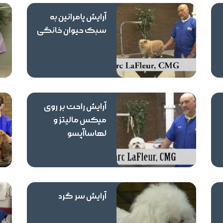
آرایش پامرانین به
سبک حیوان خانگی
آرایش راحت بر روی
میکس مالیتز و
لهاساآپسو
آرایش سر گرد