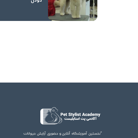
دودل
"نخستین آموزشگاه آنلاین,و حضوری آرایش حیوانات