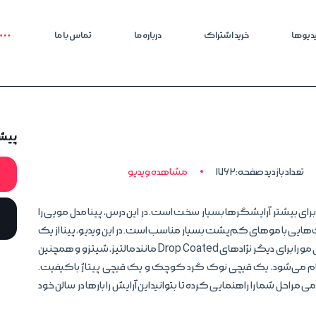
دیوها
خرید اشتراک
درباره ما
تماس با ما
پیش
تعداد بازدید صفحه:1762
مشاهده ویدیو
ش بلند و ابریشمی) برای بیشتر آرایشگرها بسیار سخت است. در این درس، پینا مدل مویی را
‌هایی با موهای کم‌پشت بسیار مناسب است. در این ویدیو، پینا از یک
نژاد یورکشایر استفاده می‌کند، با این حال می‌توان این مدل مو را برای دیگر نژادهای Drop Coated مانند مالتیز، شیتزو و همچنین
انجام می‌شود، یک قیچی نوک گرد کوچک و یک قیچی پیتاژ باکیفیت.
امی مراحل شما را راهنمایی کرده تا بتوانید این آرایش را بارها در سالن خود