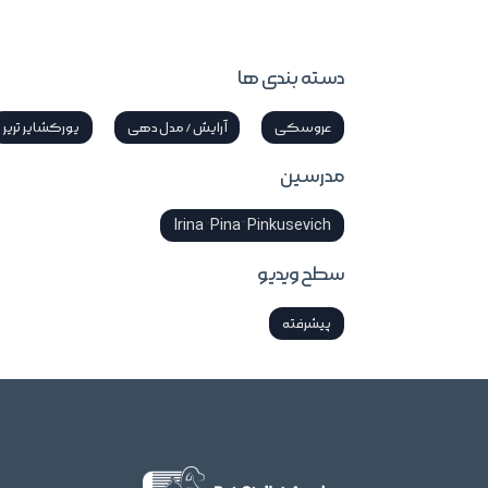
دسته بندی ها
عروسکی
آرایش / مدل دهی
یورکشایر تریر
مدرسین
Irina “Pina” Pinkusevich
سطح ویدیو
پیشرفته