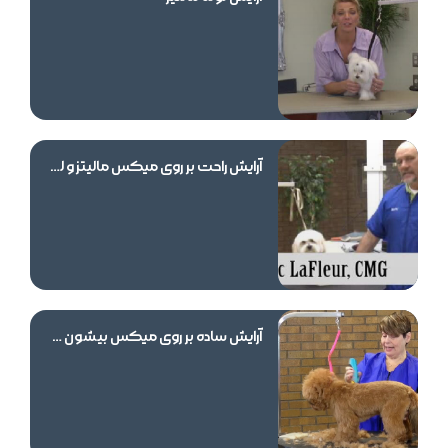
آرایش راحت بر روی میکس مالیتز و لهاساآپسو
آرایش ساده بر روی میکس بیشون شیتزو